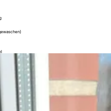
g
abgewaschen)
l
Gabelstiele in grün an und lässt sie gut trocknen. Die Zinke
ufgefächert auf deinen Tonkarton legen und festkleben.
nblätter aus, wenn du magst, kannst du sie der Länge nach 
dem Stiel der äüßeren Gabeln fest.
. Bevor du den Blumentopf über das untere Drittel der Gab
wird der Blumentopf aufgeklebt und fertig sind deine nic