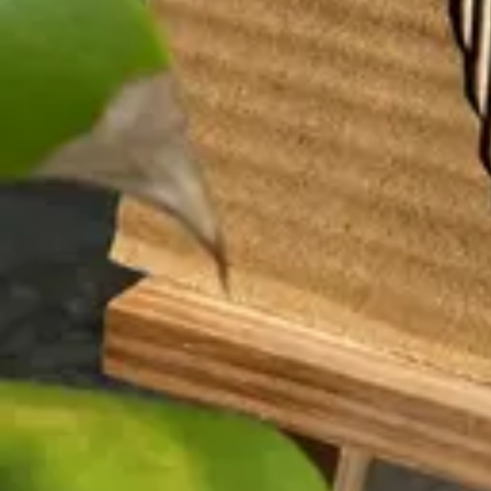
Silvester
Pferde
Drachen
Fußball
Piraten
Unterwasserwelt
Geschichten
Fasching