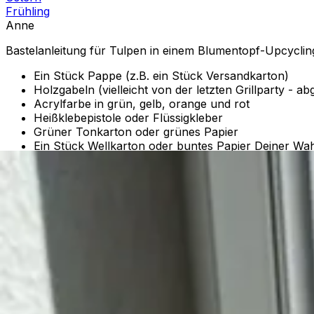
Frühling
Anne
Bastelanleitung für Tulpen in einem Blumentopf-Upcyclin
Ein Stück Pappe (z.B. ein Stück Versandkarton)
Holzgabeln (vielleicht von der letzten Grillparty - 
Acrylfarbe in grün, gelb, orange und rot
Heißklebepistole oder Flüssigkleber
Grüner Tonkarton oder grünes Papier
Ein Stück Wellkarton oder buntes Papier Deiner Wah
Optional ein Stück Webband oder Geschenkband
Für dieses tolle Frühlingsbild malst du die Rückseite der 
anmalen. Sind diese gut getrocknet kannst du sie etwas a
Schneide aus deinem grünen Tonkarton zwei längliche Blüte
realistischer aussehen. Klebe diese nun eng an bzw. auf 
Aus dem Wellkarton schneidest du nun den Blumentopf aus
oder Geschenkband verzieren, wenn du möchtest. Danach 
Entdecke unsere Themen