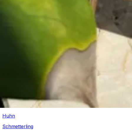
Abc
Urzeit
Dinosaurier
Kartoffel
Elch Rentier
Silvester
Zirkus
Wikinger
Kinder Schach
Igel
Huhn
Schmetterling