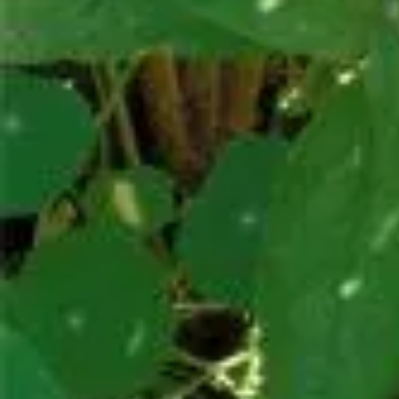
Winter
Silvester
Pferde
Drachen
Fußball