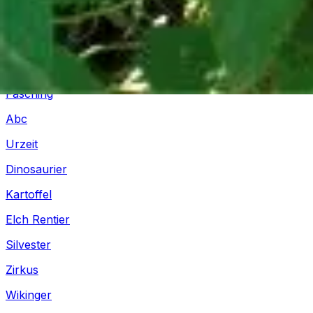
Piraten
Unterwasserwelt
Geschichten
Fasching
Abc
Urzeit
Dinosaurier
Kartoffel
Elch Rentier
Silvester
Zirkus
Wikinger