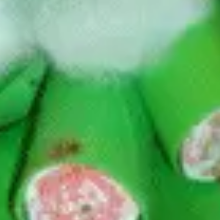
un werden
em
m mit
 Klammerkerzen
ein Regal
itung
an!