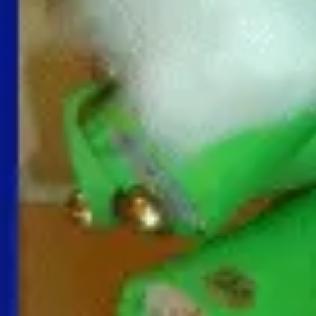
Die Flammendrähtchen werden in die Kerzen gesteckt. N
die Kerzen mit Überraschungen gefüll und unten mit ein
Knöllchen Buntpapier verstopft und zugeklebt.
An
der Wand wird eine Kordel mit einer Länge von etwa 1,50 
Hilfe von Nägeln gespannt. An diese Korden werden die
geklammert. Wer viel Platz hat kann die Kerzen auch auf 
stellen.
Modell
3 : Schaut mal euch mal die
Weihnachtswichtel-Bastelanle