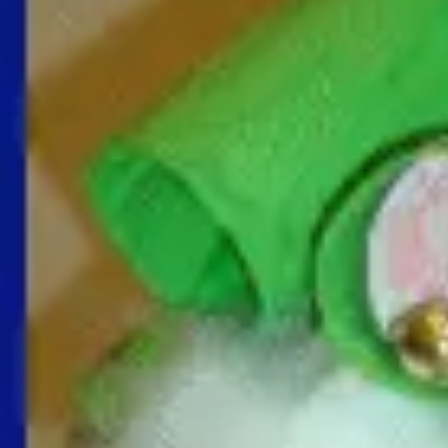
und der Baum mit Schnee geschmückt.
Modell
2 : Ihr braucht 24 Toilettenpapierröllchen, Buntpapier, Dr
24 Wäscheklammern, Sternchen oder Schneeflocken, Pon
die Flamme kann man gelben Stoff, Moosgummi oder auc
benutzen.
Die
Pappröllchen werden mit Buntpapier beklebt. Auf jedes R
wird eine Schneeflocke oder ein Stern geklebt. Die Schne
oder die Sternchen werden nummeriert. 48 Flammen wer
und zwei Flammen je auf ein 15 cm langes Stück Draht ge
An jede Kerze wird mit Ponal hinten eine Wäschklammer 