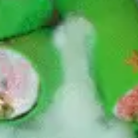
aht,
al, für
h Buntpapier
öllchen
eflocke
den ausgeschnitten
steckt.
gekebt.