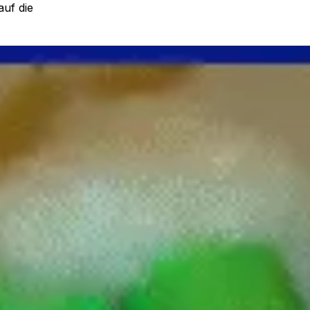
auf die
esser der Röllchen
Pappkreis wird
tück
. Auf
noch in jedes
nn
en so groß
d
 nummeriert