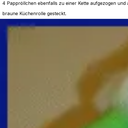
4 Pappröllchen ebenfalls zu einer Kette aufgezogen und 
braune Küchenrolle gesteckt.
Um
die Pappröllchen verschließen zu können, brauchen
wir noch Deckelchen. Dazu werden 24 Kreise im Durchm
aus dickem Pappkarton geschnitten und bemalt. In jeden 
in die Mitte ein Loch gestochen. In dieses Loch wird ein S
Draht mit einem Glöckchen oder einer Holzperle gesteckt
der anderen Seite wird der Draht fest verdreht. Nun wird 
Pappröllchen eine kleine Überraschung gesteckt und da
mit einem Deckelchen verschlossen. Die Deckelchen sollt
sein, dass sie in die Röllchen gesteckt werden können un
auch ohne Kleber halten. Nun werden die Röllchen noch