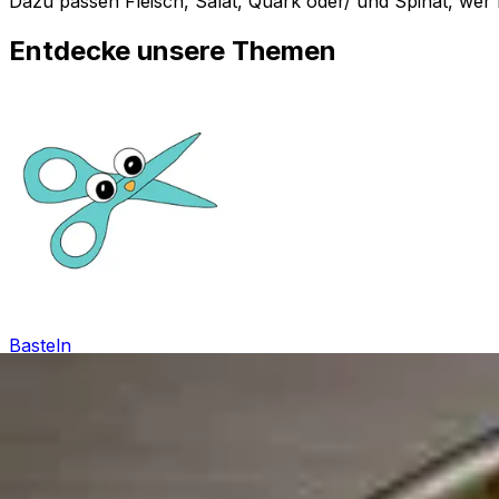
Dazu passen Fleisch, Salat, Quark oder/ und Spinat, we
Entdecke unsere Themen
Basteln