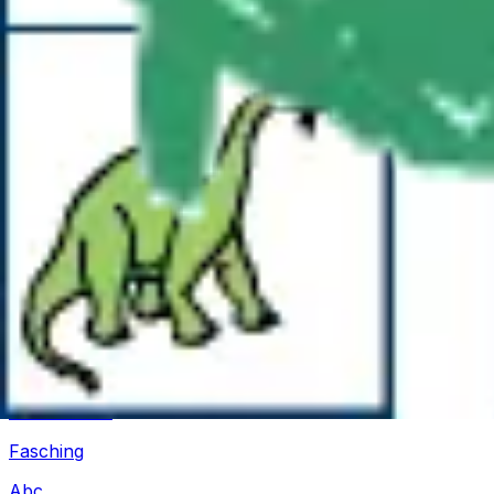
Silvester
Pferde
Drachen
Fußball
Piraten
Unterwasserwelt
Geschichten
Fasching
Abc